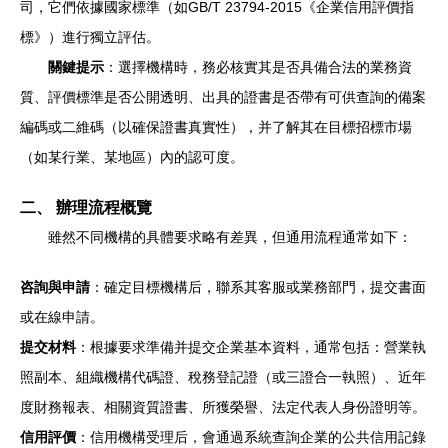
司，它們依據國家標準（如GB/T 23794-2015《企業信用評價指
標》）進行獨立評估。
關鍵提示
：選擇機構時，務必核實其是否具備合法的業務資
質、評價標準是否公開透明、出具的證書是否帶有可供查詢的備案
編碼或二維碼（以確保證書真實性），并了解其在目標招標市場
（如某行業、某地區）內的認可度。
二、 辦理流程概覽
雖然不同機構的具體要求略有差異，但通用流程通常如下：
咨詢與申請
：確定目標機構后，聯系其客服或業務部門，提交書面
或在線申請。
提交材料
：根據要求準備并提交企業基本資料，通常包括：營業執
照副本、組織機構代碼證、稅務登記證（或三證合一執照）、近年
度財務報表、相關資質證書、所獲榮譽、法定代表人身份證明等。
信用評價
：信用機構受理后，會通過系統查詢企業的公共信用記錄