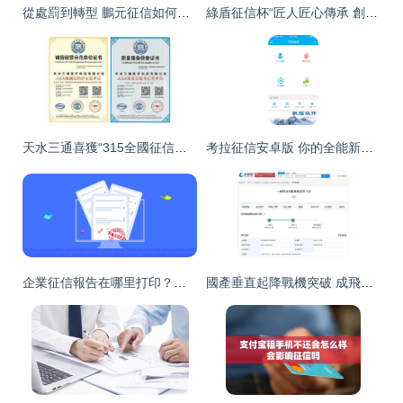
從處罰到轉型 鵬元征信如何以數字化撬動企業征信服務新動能
綠盾征信杯“匠人匠心傳承 創業創新筑夢”演講決賽在襄陽拉開帷幕，展現市場調查精神
天水三通喜獲“315全國征信系統”AAA級信用認證 市場調查
考拉征信安卓版 你的全能新型征信云平臺
企業征信報告在哪里打印？可以這樣做！
國產垂直起降戰機突破 成飛雙發串聯專利曝光引領新航向