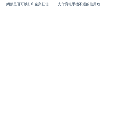
網銀是否可以打印企業征信報告？一份詳盡的市場調查
支付寶租手機不還的信用危機 企業征信服務下的終身代價