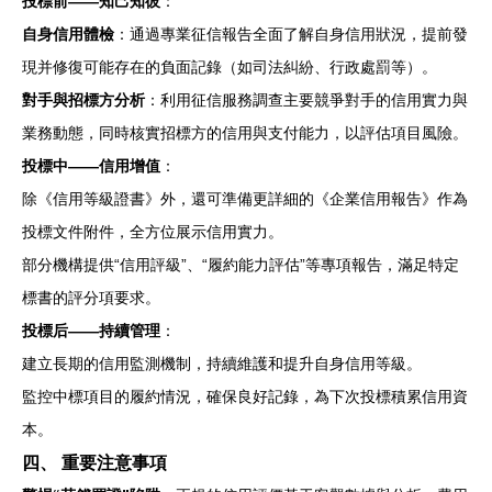
投標前——知己知彼
：
自身信用體檢
：通過專業征信報告全面了解自身信用狀況，提前發
現并修復可能存在的負面記錄（如司法糾紛、行政處罰等）。
對手與招標方分析
：利用征信服務調查主要競爭對手的信用實力與
業務動態，同時核實招標方的信用與支付能力，以評估項目風險。
投標中——信用增值
：
除《信用等級證書》外，還可準備更詳細的《企業信用報告》作為
投標文件附件，全方位展示信用實力。
部分機構提供“信用評級”、“履約能力評估”等專項報告，滿足特定
標書的評分項要求。
投標后——持續管理
：
建立長期的信用監測機制，持續維護和提升自身信用等級。
監控中標項目的履約情況，確保良好記錄，為下次投標積累信用資
本。
四、 重要注意事項