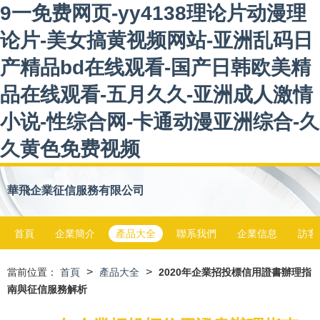
9一免费网页-yy4138理论片动漫理
论片-美女搞黄视频网站-亚洲乱码日
产精品bd在线观看-国产日韩欧美精
品在线观看-五月久久-亚洲成人激情
小说-性综合网-卡通动漫亚洲综合-久
久黄色免费视频
華飛企業征信服務有限公司
首頁
企業簡介
產品大全
聯系我們
企業信息
訪客
>
>
當前位置：
首頁
產品大全
2020年企業招投標信用證書辦理指
南與征信服務解析