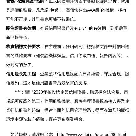
警惕“花錢買證”陷阱
：正規的信用評價基于客觀數據與分析，費用
是評價服務費。凡承諾“包過”、“高價快速出AAA級”的機構，極有
可能不正規，其證書也可能不被采信。
關注證書有效期
：企業信用證書通常有1-3年的有效期，到期需重
新申報評價。
核實招標文件要求
：在辦理前，仔細研究目標招標文件中對信用證
書的具體要求（如發證機構類型、信用等級門檻、報告內容等），
做到有的放矢。
信用是長期工程
：企業應將信用建設融入日常經營，守法合規、誠
信履約，這才是信用證書背后最堅實的支撐。
****：辦理2020年招投標企業信用證書，應選擇合法合規、市
場認可度高的第三方信用服務機構。應將辦理證書視為接入專業企
業征信服務的起點，構建全面的信用管理體系，從而在激烈的競標
環境中塑造核心優勢，贏得更多商業機會。
如若轉載，請注明出處：http://www.zzhlgj.cn/product/96.html